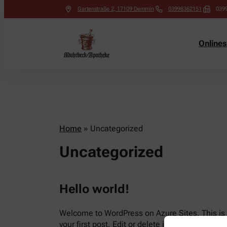
Gartenstraße 2
,
17109
Demmin
03998362151
039
Online
Home
»
Uncategorized
Uncategorized
Hello world!
Welcome to WordPress on Azure Sites. This is
your first post. Edit or delete it, then start writi