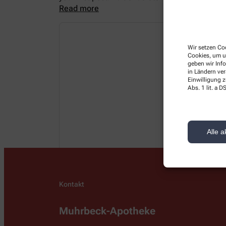
Read more
Wir setzen Coo
Cookies, um u
geben wir Inf
in Ländern ve
Einwilligung z
Abs. 1 lit. a
Alle a
Kontakt
Muhrbeck-Apotheke