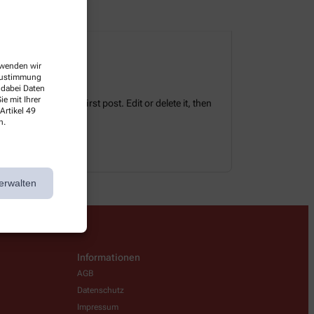
erwenden wir
 Zustimmung
 dabei Daten
e mit Ihrer
tes. This is your first post. Edit or delete it, then
Artikel 49
n.
erwalten
Informationen
AGB
Datenschutz
Impressum