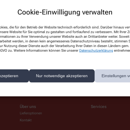
Cookie-Einwilligung verwalten
kies, die für den Betrieb der Website technisch erforderlich sind. Darüber hinaus v
Hello world!
nsere Website für Sie optimal zu gestalten und fortlaufend zu verbessern. Mit Ihrer
ormationen zu Ihrer Verwendung unserer Website auch an Drittanbieter weiter. Soweit
rarbeitet werden, in denen kein angemessenes Datenschutzniveau besteht, stimmen Si
Welcome to WordPress on Azure Si
ur Nutzung dieser Dienste auch der Verarbeitung Ihrer Daten in diesen Ländern gem. 
start writing!
 DSGVO zu. Weitere Informationen können Sie unserer
Datenschutzerklärung
entnehme
Mehr Lesen
kzeptieren
Nur notwendige akzeptieren
Einstellungen v
Über uns
Services
Lieferoptionen
Kontakt