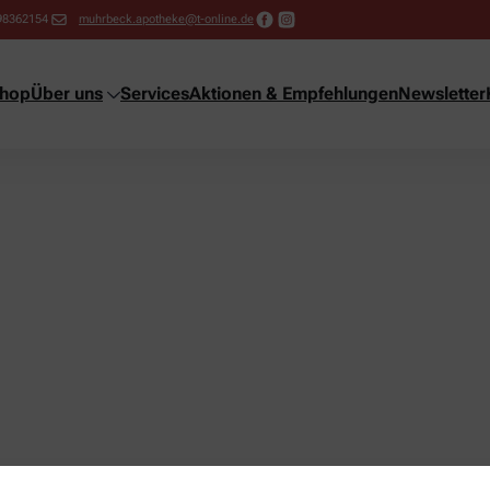
98362154
muhrbeck.apotheke@t-online.de
shop
Über uns
Services
Aktionen & Empfehlungen
Newsletter
ng!